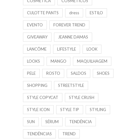
COSMÉTICA
COSMÉTICOS
CULOTTE PANTS
dress
ESTILO
EVENTO
FOREVER TREND
GIVEAWAY
JEANNE DAMAS
LANCÔME
LIFESTYLE
LOOK
LOOKS
MANGO
MAQUILHAGEM
PELE
ROSTO
SALDOS
SHOES
SHOPPING
STREETSTYLE
STYLE COPYCAT
STYLE CRUSH
STYLE ICON
STYLE TIP
STYLING
SUN
SÉRUM
TENDÊNCIA
TENDÊNCIAS
TREND