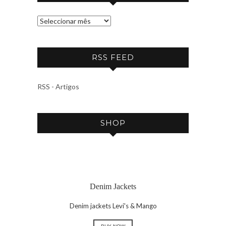
A
R
C
RSS FEED
H
I
V
RSS - Artigos
E
SHOP
Denim Jackets
Denim jackets Levi's & Mango