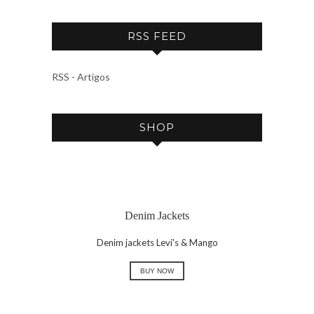
R
C
RSS FEED
H
I
V
RSS - Artigos
E
SHOP
Denim Jackets
Denim jackets Levi's & Mango
BUY NOW