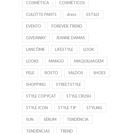
COSMÉTICA
COSMÉTICOS
CULOTTE PANTS
dress
ESTILO
EVENTO
FOREVER TREND
GIVEAWAY
JEANNE DAMAS
LANCÔME
LIFESTYLE
LOOK
LOOKS
MANGO
MAQUILHAGEM
PELE
ROSTO
SALDOS
SHOES
SHOPPING
STREETSTYLE
STYLE COPYCAT
STYLE CRUSH
STYLE ICON
STYLE TIP
STYLING
SUN
SÉRUM
TENDÊNCIA
TENDÊNCIAS
TREND