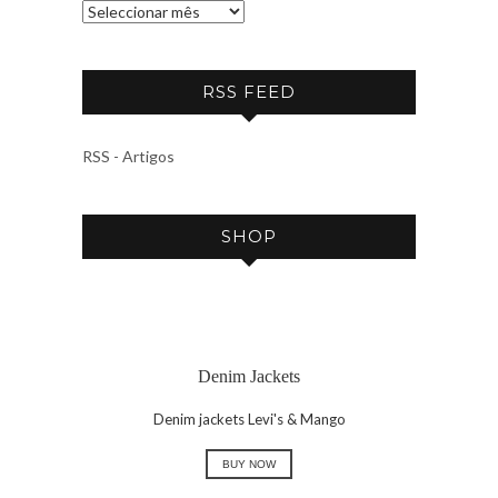
A
R
C
RSS FEED
H
I
V
RSS - Artigos
E
SHOP
Denim Jackets
Denim jackets Levi's & Mango
BUY NOW