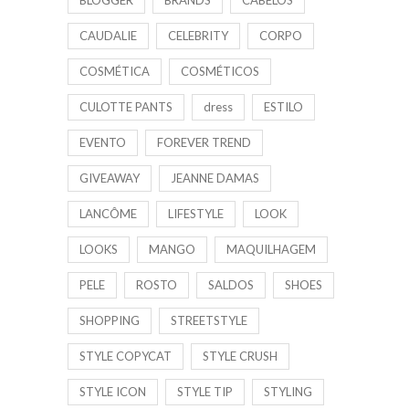
BLOGGER
BRANDS
CABELOS
CAUDALIE
CELEBRITY
CORPO
COSMÉTICA
COSMÉTICOS
CULOTTE PANTS
dress
ESTILO
EVENTO
FOREVER TREND
GIVEAWAY
JEANNE DAMAS
LANCÔME
LIFESTYLE
LOOK
LOOKS
MANGO
MAQUILHAGEM
PELE
ROSTO
SALDOS
SHOES
SHOPPING
STREETSTYLE
STYLE COPYCAT
STYLE CRUSH
STYLE ICON
STYLE TIP
STYLING