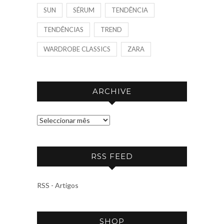
SUN
SÉRUM
TENDÊNCIA
TENDÊNCIAS
TREND
WARDROBE CLASSICS
ZARA
ARCHIVE
A
R
C
RSS FEED
H
I
V
RSS - Artigos
E
SHOP