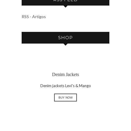
H
I
V
RSS - Artigos
E
SHOP
Denim Jackets
Denim jackets Levi's & Mango
BUY NOW