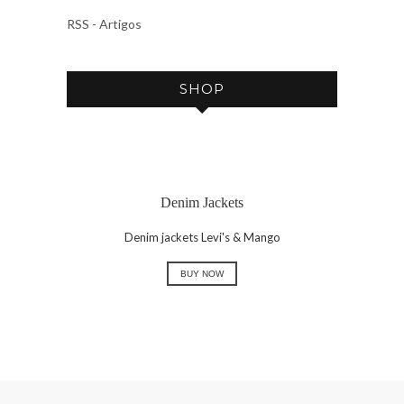
V
RSS - Artigos
E
SHOP
Denim Jackets
Denim jackets Levi's & Mango
BUY NOW