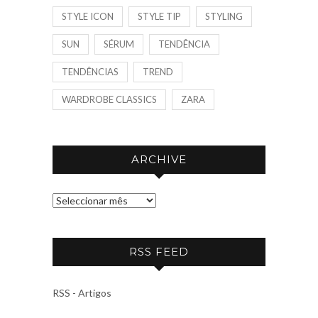
STYLE ICON
STYLE TIP
STYLING
SUN
SÉRUM
TENDÊNCIA
TENDÊNCIAS
TREND
WARDROBE CLASSICS
ZARA
ARCHIVE
A
R
C
RSS FEED
H
I
V
RSS - Artigos
E