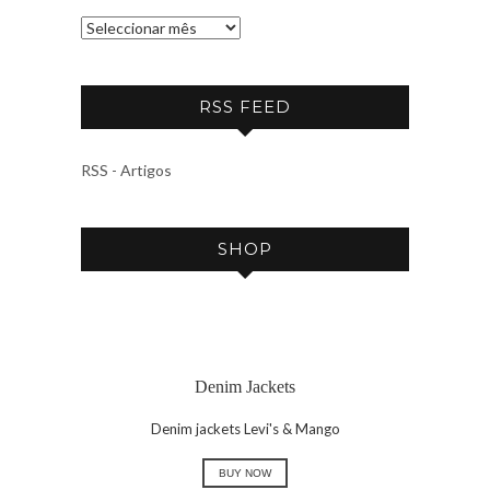
A
R
C
RSS FEED
H
I
V
RSS - Artigos
E
SHOP
Denim Jackets
Denim jackets Levi's & Mango
BUY NOW