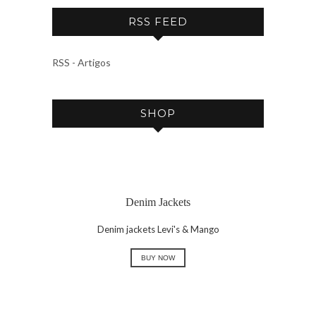
C
RSS FEED
H
I
V
RSS - Artigos
E
SHOP
Denim Jackets
Denim jackets Levi's & Mango
BUY NOW