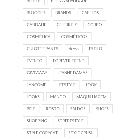
BELEZA
BELEZA SEM IDADE
BLOGGER
BRANDS
CABELOS
CAUDALIE
CELEBRITY
CORPO
COSMÉTICA
COSMÉTICOS
CULOTTE PANTS
dress
ESTILO
EVENTO
FOREVER TREND
GIVEAWAY
JEANNE DAMAS
LANCÔME
LIFESTYLE
LOOK
LOOKS
MANGO
MAQUILHAGEM
PELE
ROSTO
SALDOS
SHOES
SHOPPING
STREETSTYLE
STYLE COPYCAT
STYLE CRUSH