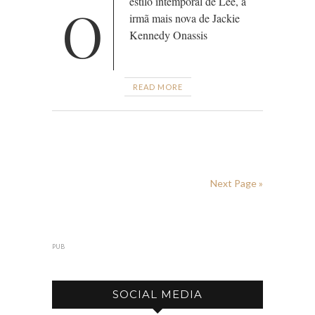
estilo intemporal de Lee, a
O
irmã mais nova de Jackie
Kennedy Onassis
READ MORE
Next Page »
PUB
SOCIAL MEDIA