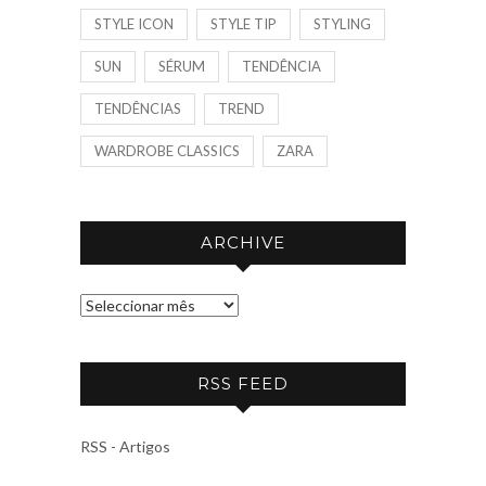
STYLE ICON
STYLE TIP
STYLING
SUN
SÉRUM
TENDÊNCIA
TENDÊNCIAS
TREND
WARDROBE CLASSICS
ZARA
ARCHIVE
A
R
C
RSS FEED
H
I
V
RSS - Artigos
E