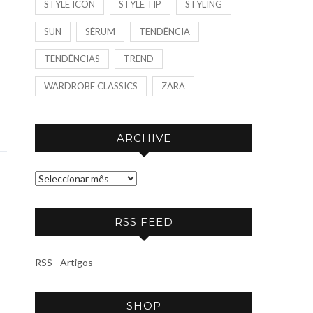
STYLE ICON
STYLE TIP
STYLING
SUN
SÉRUM
TENDÊNCIA
TENDÊNCIAS
TREND
WARDROBE CLASSICS
ZARA
ARCHIVE
A
R
C
RSS FEED
H
I
RSS - Artigos
V
E
SHOP