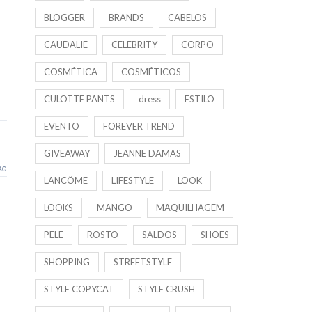
BLOGGER
BRANDS
CABELOS
CAUDALIE
CELEBRITY
CORPO
COSMÉTICA
COSMÉTICOS
CULOTTE PANTS
dress
ESTILO
EVENTO
FOREVER TREND
GIVEAWAY
JEANNE DAMAS
LANCÔME
LIFESTYLE
LOOK
LOOKS
MANGO
MAQUILHAGEM
PELE
ROSTO
SALDOS
SHOES
SHOPPING
STREETSTYLE
STYLE COPYCAT
STYLE CRUSH