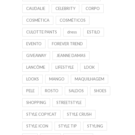
CAUDALIE
CELEBRITY
CORPO
COSMÉTICA
COSMÉTICOS
CULOTTE PANTS
dress
ESTILO
EVENTO
FOREVER TREND
GIVEAWAY
JEANNE DAMAS
LANCÔME
LIFESTYLE
LOOK
LOOKS
MANGO
MAQUILHAGEM
PELE
ROSTO
SALDOS
SHOES
SHOPPING
STREETSTYLE
STYLE COPYCAT
STYLE CRUSH
STYLE ICON
STYLE TIP
STYLING