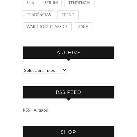
SUN
SÉRUM
TENDÊNCIA
TENDÊNCIAS
TREND
WARDROBE CLASSICS
ZARA
ARCHIVE
A
R
C
RSS FEED
H
I
V
RSS - Artigos
E
SHOP